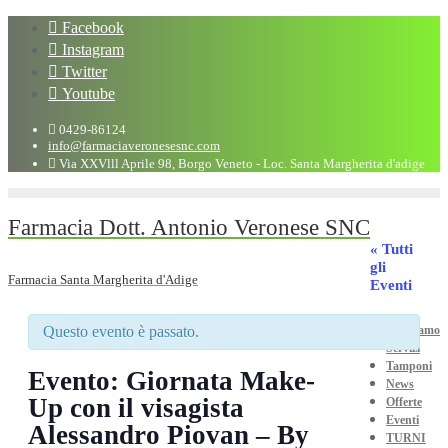
Facebook
Instagram
Twitter
Youtube
0429-86124
info@farmaciaveronesesnc.com
Via XXVlll Aprile 98, Borgo Veneto - Loc. Santa Margherita d'adige
Farmacia Dott. Antonio Veronese SNC
« Tutti
gli
Farmacia Santa Margherita d'Adige
Eventi
Questo evento è passato.
Chi Siamo
Servizi
Tamponi
Evento: Giornata Make-
News
Up con il visagista
Offerte
Eventi
Alessandro Piovan – By
TURNI