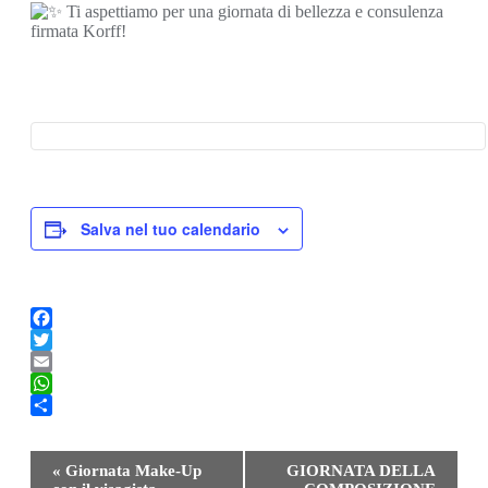
Ti aspettiamo per una giornata di bellezza e consulenza
firmata Korff!
Salva nel tuo calendario
Facebook
Twitter
Email
WhatsApp
Condividi
Evento
«
Giornata Make-Up
GIORNATA DELLA
Navigazione