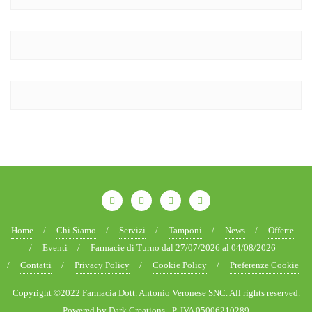
Home
Chi Siamo
Servizi
Tamponi
News
Offerte
Eventi
Farmacie di Turno dal 27/07/2026 al 04/08/2026
Contatti
Privacy Policy
Cookie Policy
Preferenze Cookie
Copyright ©2022 Farmacia Dott. Antonio Veronese SNC. All rights reserved.
Powered by Dark Creations - P. IVA 05006210289