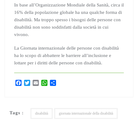
In base all’Organizzazione Mondiale della Sanità, circa il
16% della popolazione globale ha una qualche forma di
disabilità. Ma troppo spesso i bisogni delle persone con
disabilità non sono soddisfatti dalla società in cui
vivono.
La Giornata internazionale delle persone con disabilità
ha lo scopo di abbattere le barriere all’inclusione e
lottare per i diritti delle persone con disabilità.
F
T
E
W
C
a
w
m
h
o
c
i
a
a
n
e
t
i
t
d
b
t
l
s
i
Tags :
o
e
A
v
disabilità
giornata internazionale della disabilità
o
r
p
i
k
p
d
i