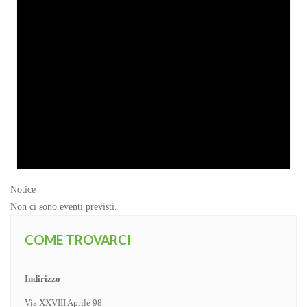
Notice
Non ci sono eventi previsti.
COME TROVARCI
Indirizzo
Via XXVIII Aprile 98