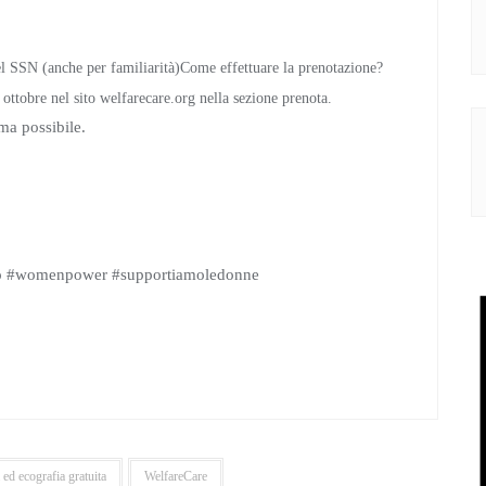
del SSN (anche per familiarità)Come effettuare la prenotazione?
 ottobre nel sito welfarecare.org nella sezione prenota.
ima possibile.
seno #womenpower #supportiamoledonne
d ecografia gratuita
WelfareCare