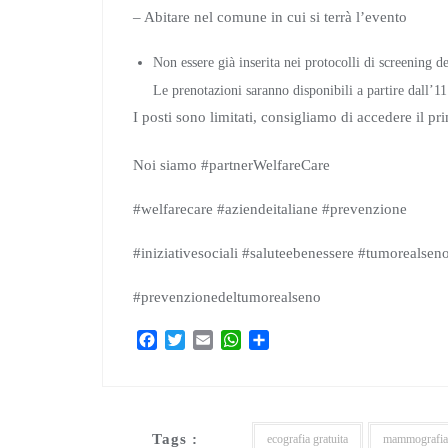
– Abitare nel comune in cui si terrà l’evento
Non essere già inserita nei protocolli di screening 
Le prenotazioni saranno disponibili a partire dall’11
I posti sono limitati, consigliamo di accedere il pr
Noi siamo #partnerWelfareCare
#welfarecare #aziendeitaliane #prevenzione
#iniziativesociali #saluteebenessere #tumoreal
#prevenzionedeltumorealseno
F
T
E
W
C
a
w
m
h
o
c
i
a
a
n
e
t
i
t
d
b
t
l
s
i
Tags :
o
e
A
v
ecografia gratuita
mammografia e