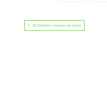
o
r
p
i
k
p
d
i
29 Settembre Giornata del Cuore