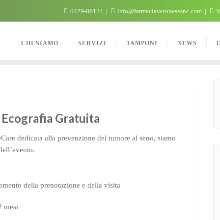
0429-86124
info@farmaciaveronesesnc.com
V
C
CHI SIAMO
SERVIZI
TAMPONI
NEWS
Ecografia Gratuita
Care dedicata alla prevenzione del tumore al seno, siamo
dell’evento.
omento della prenotazione e della visita
2 mesi