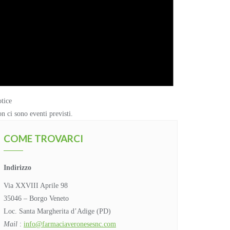
tice
n ci sono eventi previsti.
COME TROVARCI
Indirizzo
Via XXVIII Aprile 98
35046 – Borgo Veneto
Loc. Santa Margherita d’Adige (PD)
Mail
:
info@farmaciaveronesesnc.com