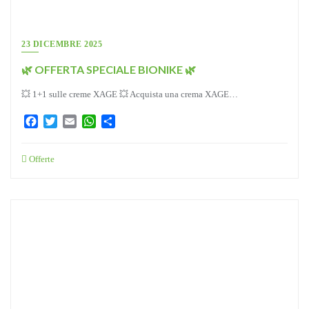
23 DICEMBRE 2025
🌿 OFFERTA SPECIALE BIONIKE 🌿
💥 1+1 sulle creme XAGE 💥 Acquista una crema XAGE…
Facebook
Twitter
Email
WhatsApp
Condividi
Offerte