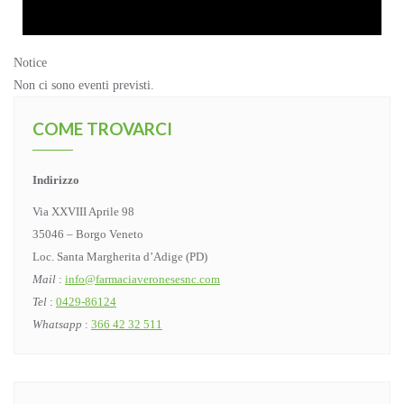
Notice
Non ci sono eventi previsti.
COME TROVARCI
Indirizzo
Via XXVIII Aprile 98
35046 – Borgo Veneto
Loc. Santa Margherita d’Adige (PD)
Mail
:
info@farmaciaveronesesnc.com
Tel
:
0429-86124
Whatsapp
:
366 42 32 511