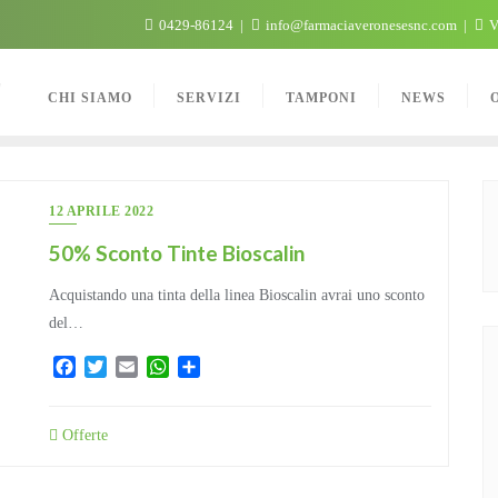
0429-86124
info@farmaciaveronesesnc.com
V
C
CHI SIAMO
SERVIZI
TAMPONI
NEWS
12 APRILE 2022
50% Sconto Tinte Bioscalin
Acquistando una tinta della linea Bioscalin avrai uno sconto
del…
Facebook
Twitter
Email
WhatsApp
Condividi
Offerte