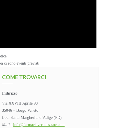
tice
n ci sono eventi previsti.
COME TROVARCI
Indirizzo
Via XXVIII Aprile 98
35046 – Borgo Veneto
Loc. Santa Margherita d’Adige (PD)
Mail
:
info@farmaciaveronesesnc.com