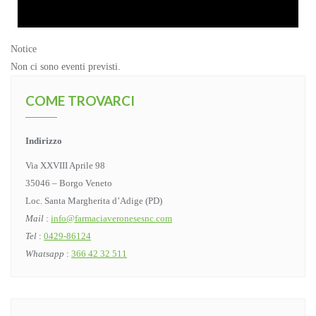
Notice
Non ci sono eventi previsti.
COME TROVARCI
Indirizzo
Via XXVIII Aprile 98
35046 – Borgo Veneto
Loc. Santa Margherita d’Adige (PD)
Mail
:
info@farmaciaveronesesnc.com
Tel
:
0429-86124
Whatsapp
:
366 42 32 511