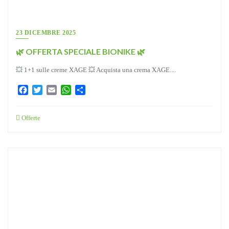
23 DICEMBRE 2025
🌿 OFFERTA SPECIALE BIONIKE 🌿
💥 1+1 sulle creme XAGE 💥 Acquista una crema XAGE…
Facebook
Twitter
Email
WhatsApp
Condividi
Offerte