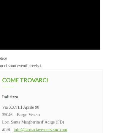
tice
n ci sono eventi previsti.
COME TROVARCI
Indirizzo
Via XXVIII Aprile 98
35046 – Borgo Veneto
Loc. Santa Margherita d’Adige (PD)
Mail
:
info@farmaciaveronesesnc.com