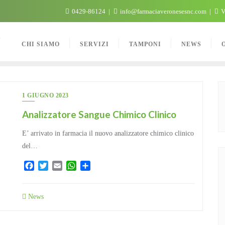
0429-86124
info@farmaciaveronesesnc.com
V
C
CHI SIAMO
SERVIZI
TAMPONI
NEWS
1 GIUGNO 2023
Analizzatore Sangue Chimico Clinico
E’ arrivato in farmacia il nuovo analizzatore chimico clinico
del…
Facebook
Twitter
Email
WhatsApp
Condividi
News