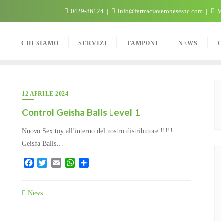
0429-86124
info@farmaciaveronesesnc.com
V
C
CHI SIAMO
SERVIZI
TAMPONI
NEWS
12 APRILE 2024
Control Geisha Balls Level 1
Nuovo Sex toy all’interno del nostro distributore !!!!!
Geisha Balls…
Facebook
Twitter
Email
WhatsApp
Condividi
News