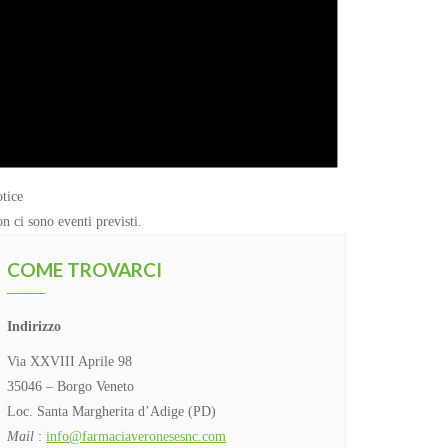
tice
n ci sono eventi previsti.
COME TROVARCI
Indirizzo
Via XXVIII Aprile 98
35046 – Borgo Veneto
Loc. Santa Margherita d’Adige (PD)
Mail
:
info@farmaciaveronesesnc.com