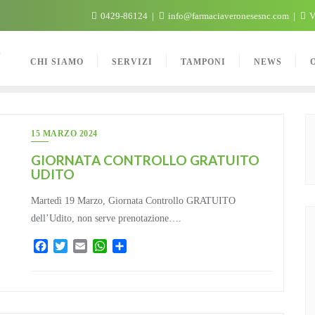
0429-86124
info@farmaciaveronesesnc.com
V
C
CHI SIAMO
SERVIZI
TAMPONI
NEWS
15 MARZO 2024
GIORNATA CONTROLLO GRATUITO
UDITO
Martedì 19 Marzo, Giornata Controllo GRATUITO
dell’Udito, non serve prenotazione….
Facebook
Twitter
Email
WhatsApp
Condividi