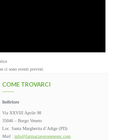
tice
n ci sono eventi previsti.
COME TROVARCI
Indirizzo
Via XXVIII Aprile 98
35046 – Borgo Veneto
Loc. Santa Margherita d’Adige (PD)
Mail
:
info@farmaciaveronesesnc.com