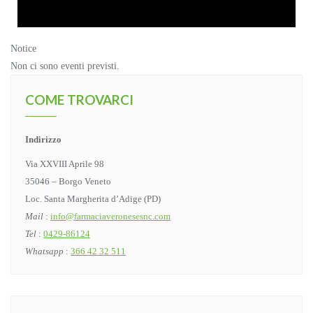
Notice
Non ci sono eventi previsti.
COME TROVARCI
Indirizzo
Via XXVIII Aprile 98
35046 – Borgo Veneto
Loc. Santa Margherita d’Adige (PD)
Mail
:
info@farmaciaveronesesnc.com
Tel
:
0429-86124
Whatsapp
:
366 42 32 511