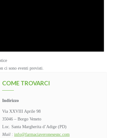
tice
n ci sono eventi previsti.
COME TROVARCI
Indirizzo
Via XXVIII Aprile 98
35046 – Borgo Veneto
Loc. Santa Margherita d’Adige (PD)
Mail
:
info@farmaciaveronesesnc.com