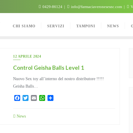
0429-86124
info@farmaciaveronesesnc.com
V
C
CHI SIAMO
SERVIZI
TAMPONI
NEWS
12 APRILE 2024
Control Geisha Balls Level 1
Nuovo Sex toy all’interno del nostro distributore !!!!!
Geisha Balls…
Facebook
Twitter
Email
WhatsApp
Condividi
News