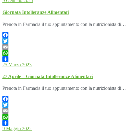
9 Gennaio 2025
Giornata Intolleranze Alimentari
Prenota in Farmacia il tuo appuntamento con la nutrizionista di…
Facebook
Twitter
Email
WhatsApp
25 Marzo 2023
Condividi
27 Aprile – Giornata Intolleranze Alimentari
Prenota in Farmacia il tuo appuntamento con la nutrizionista di…
Facebook
Twitter
Email
WhatsApp
9 Maggio 2022
Condividi