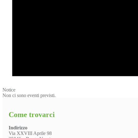
Notice
Non ci sono eventi previsti.
Come trovarci
Indirizzo
Via XXVIII Aprile 98