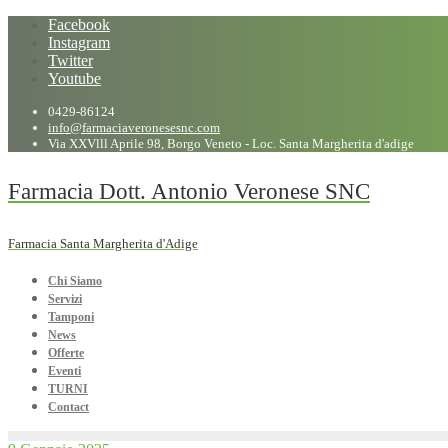
Facebook
Instagram
Twitter
Youtube
0429-86124
info@farmaciaveronesesnc.com
Via XXVlll Aprile 98, Borgo Veneto - Loc. Santa Margherita d'adige
Farmacia Dott. Antonio Veronese SNC
Farmacia Santa Margherita d'Adige
Chi Siamo
Servizi
Tamponi
News
Offerte
Eventi
TURNI
Contact