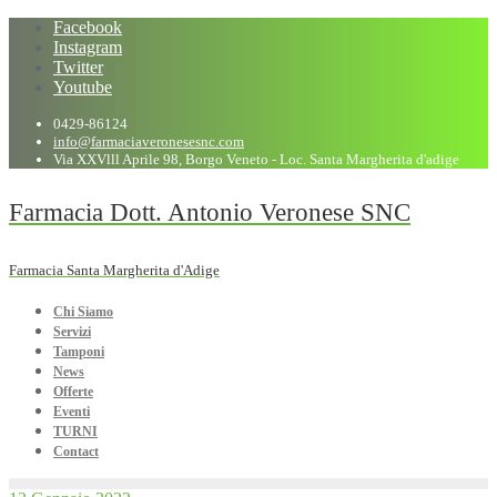
Facebook
Instagram
Twitter
Youtube
0429-86124
info@farmaciaveronesesnc.com
Via XXVlll Aprile 98, Borgo Veneto - Loc. Santa Margherita d'adige
Farmacia Dott. Antonio Veronese SNC
Farmacia Santa Margherita d'Adige
Chi Siamo
Servizi
Tamponi
News
Offerte
Eventi
TURNI
Contact