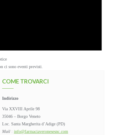
tice
n ci sono eventi previsti.
COME TROVARCI
Indirizzo
Via XXVIII Aprile 98
35046 – Borgo Veneto
Loc. Santa Margherita d’Adige (PD)
Mail
:
info@farmaciaveronesesnc.com