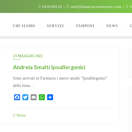
0429-86124
info@farmaciaveronesesnc.com
V
C
CHI SIAMO
SERVIZI
TAMPONI
NEWS
23 MAGGIO 2022
Andreia Smalti Ipoallergenici
Sono arrivati in Farmacia i nuovi smalti “Ipoallergenici”
della linea…
Facebook
Twitter
Email
WhatsApp
Condividi
News