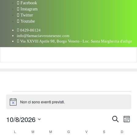
Facebook
Instagram
Twitter
Youtube
0429-86124
info@farmaciaveronesesnc.com
Via XXVlll Aprile 98, Borgo Veneto - Loc. Santa Margherita d'adige
Eventi
Non ci sono eventi previsti.
Notice
10/8/2026
Eventi
Eve
Cerca
Mese
Vis
Seleziona
Ricerc
Calendario
L
LUNEDÌ
M
MARTEDÌ
M
MERCOLEDÌ
G
GIOVEDÌ
V
VENERDÌ
S
SABATO
D
DOMENI
Nav
la