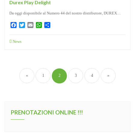
Durex Play Delight
Da oggi disponibile al Numero 44 del nostro distributore, DUREX…
Facebook
Twitter
Email
WhatsApp
Condividi
News
Paginazione
degli
«
1
2
3
4
»
articoli
PRENOTAZIONI ONLINE !!!