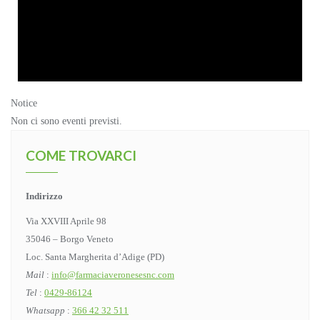
Notice
Non ci sono eventi previsti.
COME TROVARCI
Indirizzo
Via XXVIII Aprile 98
35046 – Borgo Veneto
Loc. Santa Margherita d’Adige (PD)
Mail
:
info@farmaciaveronesesnc.com
Tel
:
0429-86124
Whatsapp
:
366 42 32 511