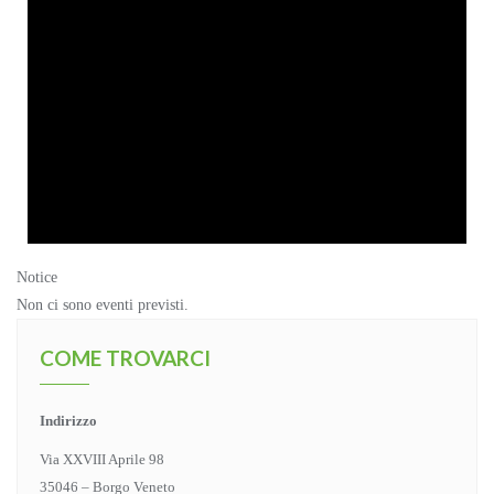
Notice
Non ci sono eventi previsti.
COME TROVARCI
Indirizzo
Via XXVIII Aprile 98
35046 – Borgo Veneto