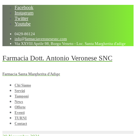
Facebook
Instagram
Twitter
Youtube
0429-86124
info@farmaciaveronesesnc.com
Via XXVlll Aprile 98, Borgo Veneto - Loc. Santa Margherita d'adige
Farmacia Dott. Antonio Veronese SNC
Farmacia Santa Margherita d'Adige
Chi Siamo
Servizi
Tamponi
News
Offerte
Eventi
TURNI
Contact