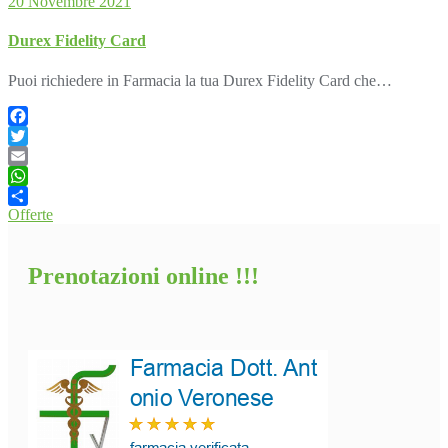
20 Novembre 2021
Durex Fidelity Card
Puoi richiedere in Farmacia la tua Durex Fidelity Card che…
Facebook
Twitter
Email
WhatsApp
Offerte
Condividi
Prenotazioni online !!!