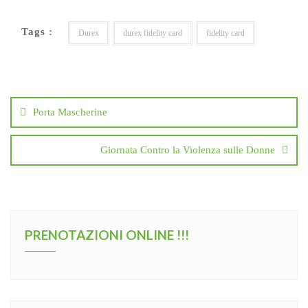
e
t
i
t
d
b
t
l
s
i
Tags :
o
e
A
v
Durex
durex fidelity card
fidelity card
o
r
p
i
k
p
d
i
Porta Mascherine
Giornata Contro la Violenza sulle Donne
PRENOTAZIONI ONLINE !!!