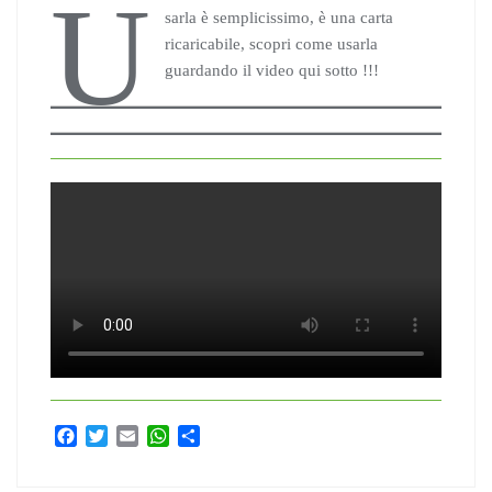
U
sarla è semplicissimo, è una carta
ricaricabile, scopri come usarla
guardando il video qui sotto !!!
F
T
E
W
C
a
w
m
h
o
c
i
a
a
n