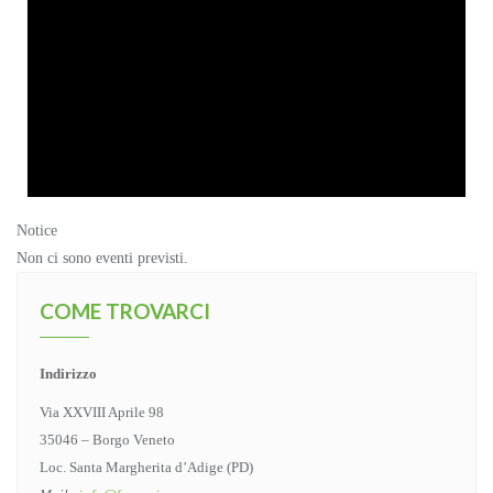
Notice
Non ci sono eventi previsti.
COME TROVARCI
Indirizzo
Via XXVIII Aprile 98
35046 – Borgo Veneto
Loc. Santa Margherita d’Adige (PD)